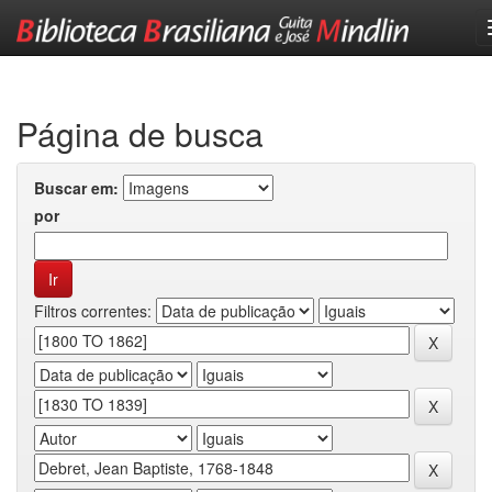
Skip
navigation
Página de busca
Buscar em:
por
Filtros correntes: