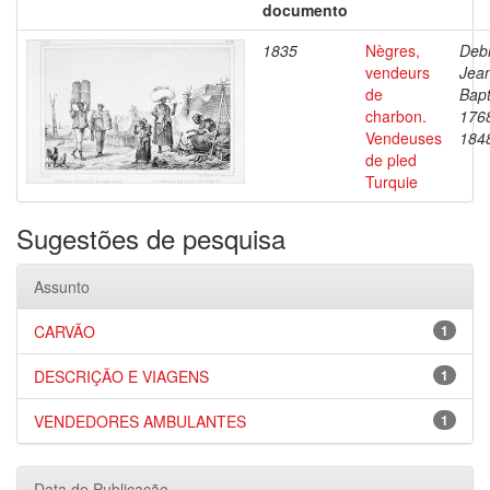
documento
1835
Nègres,
Debr
vendeurs
Jea
de
Bapt
charbon.
176
Vendeuses
184
de pled
Turquie
Sugestões de pesquisa
Assunto
CARVÃO
1
DESCRIÇÃO E VIAGENS
1
VENDEDORES AMBULANTES
1
Data de Publicação