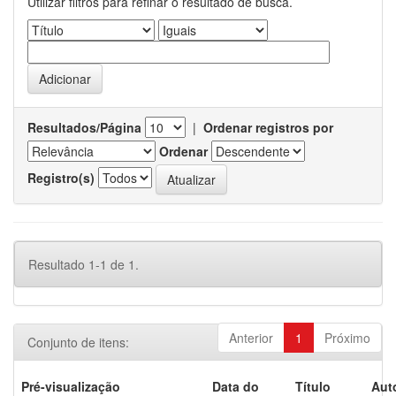
Utilizar filtros para refinar o resultado de busca.
Resultados/Página
|
Ordenar registros por
Ordenar
Registro(s)
Resultado 1-1 de 1.
Anterior
1
Próximo
Conjunto de itens:
Pré-visualização
Data do
Título
Aut