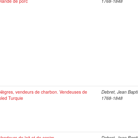
viande de porc
1768-1848
Nègres, vendeurs de charbon. Vendeuses de
Debret, Jean Bapti
pled Turquie
1768-1848
Vendeurs de lait et de capim
Debret, Jean Bapti