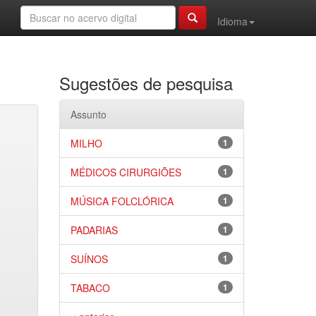
Idioma
Sugestões de pesquisa
Assunto
MILHO
1
MÉDICOS CIRURGIÕES
1
MÚSICA FOLCLÓRICA
1
PADARIAS
1
SUÍNOS
1
TABACO
1