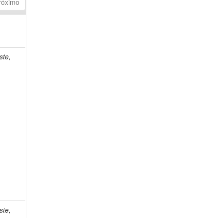
róximo
ste,
ste,