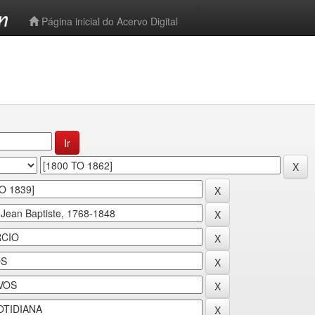
-->
Página inicial do Acervo Digital