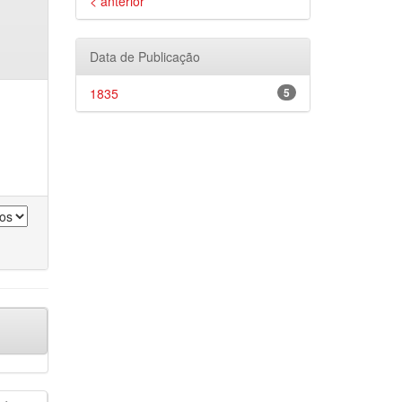
< anterior
Data de Publicação
1835
5