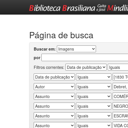
Skip
navigation
Página de busca
Buscar em:
por
Filtros correntes: