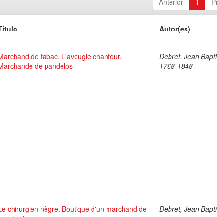
Anterior
1
P
Título
Autor(es)
Marchand de tabac. L'aveugle chanteur.
Debret, Jean Bapti
Marchande de pandelos
1768-1848
Le chirurgien nègre. Boutique d'un marchand de
Debret, Jean Bapti