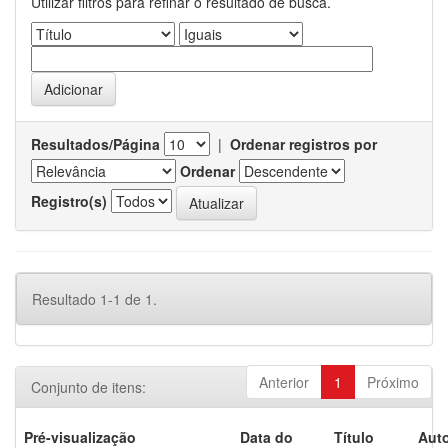
Utilizar filtros para refinar o resultado de busca.
Resultados/Página
|
Ordenar registros por
Ordenar
Registro(s)
Resultado 1-1 de 1.
Anterior
1
Próximo
Conjunto de itens:
Pré-visualização
Data do
Título
Auto