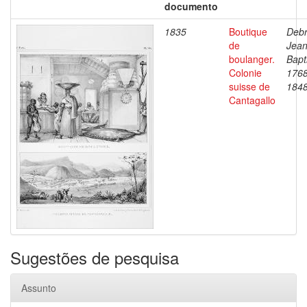
documento
1835
Boutique
Debr
de
Jea
boulanger.
Bapt
Colonie
1768
suisse de
184
Cantagallo
Sugestões de pesquisa
Assunto