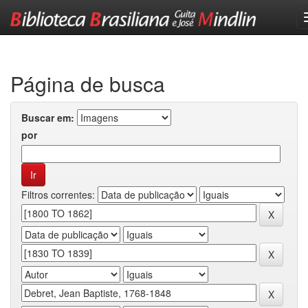
Skip
navigation
Página de busca
Buscar em:
por
Filtros correntes: