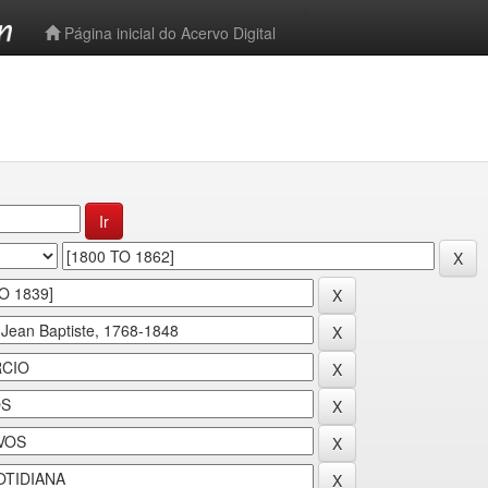
-->
Página inicial do Acervo Digital