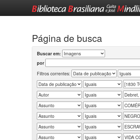
Skip
navigation
Página de busca
Buscar em:
por
Filtros correntes: