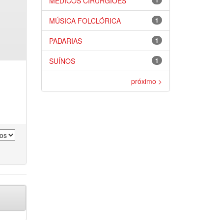
MÉDICOS CIRURGIÕES
1
MÚSICA FOLCLÓRICA
1
PADARIAS
1
SUÍNOS
1
próximo >