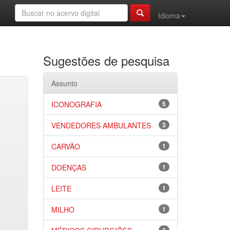
Idioma
Sugestões de pesquisa
Assunto
ICONOGRAFIA
5
VENDEDORES AMBULANTES
3
CARVÃO
1
DOENÇAS
1
LEITE
1
MILHO
1