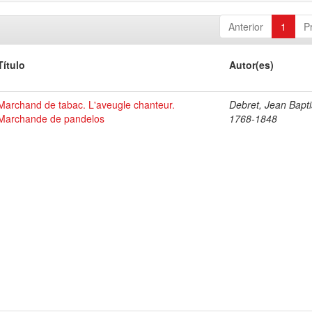
Anterior
1
P
Título
Autor(es)
Marchand de tabac. L'aveugle chanteur.
Debret, Jean Bapti
Marchande de pandelos
1768-1848