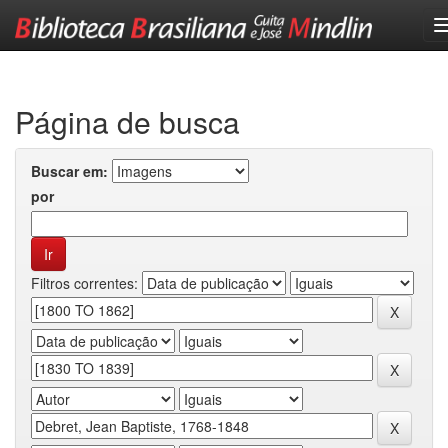
Skip
navigation
Página de busca
Buscar em:
por
Filtros correntes: