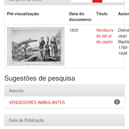
Pré-visualização
Data do
Título
Autor
documento
1835
Vendeurs
Debre
de lait et
Jean
de capim
Baptis
1768-
1848
Sugestões de pesquisa
Assunto
VENDEDORES AMBULANTES
1
Data de Publicação