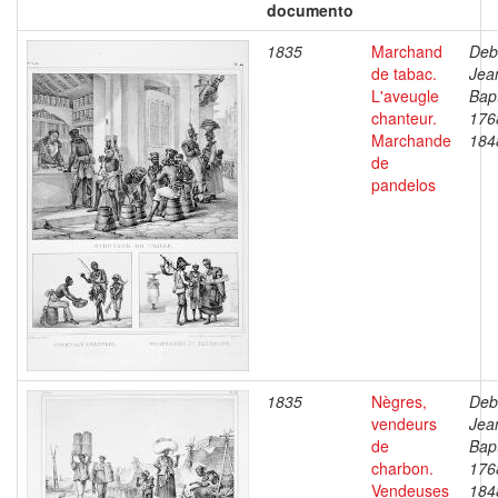
documento
1835
Marchand
Deb
de tabac.
Jea
L'aveugle
Bapt
chanteur.
176
Marchande
184
de
pandelos
1835
Nègres,
Deb
vendeurs
Jea
de
Bapt
charbon.
176
Vendeuses
184