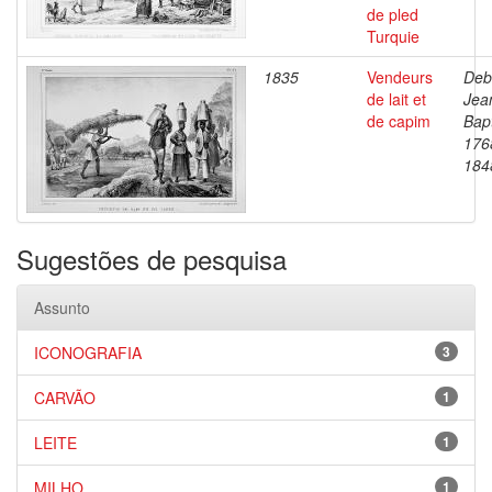
de pled
Turquie
1835
Vendeurs
Deb
de lait et
Jea
de capim
Bapt
176
184
Sugestões de pesquisa
Assunto
ICONOGRAFIA
3
CARVÃO
1
LEITE
1
MILHO
1