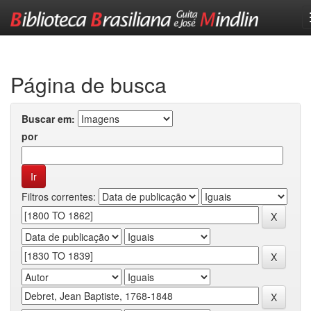
Skip
navigation
Página de busca
Buscar em:
por
Filtros correntes: