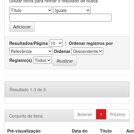
Utilizar filtros para refinar o resultado de busca.
Resultados/Página
|
Ordenar registros por
Ordenar
Registro(s)
Resultado 1-3 de 3.
Anterior
1
Próximo
Conjunto de itens:
Pré-visualização
Data do
Título
Aut