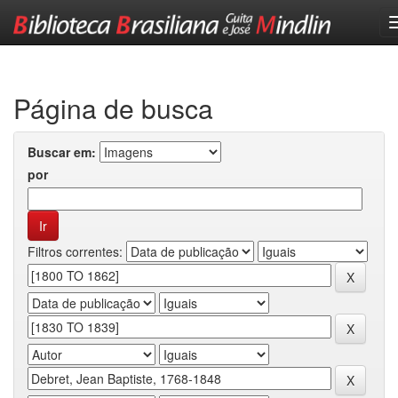
Skip
navigation
Página de busca
Buscar em:
por
Filtros correntes: