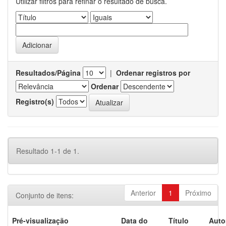
Utilizar filtros para refinar o resultado de busca.
Resultados/Página
|
Ordenar registros por
Ordenar
Registro(s)
Resultado 1-1 de 1.
Anterior
1
Próximo
Conjunto de itens:
Pré-visualização
Data do
Título
Auto