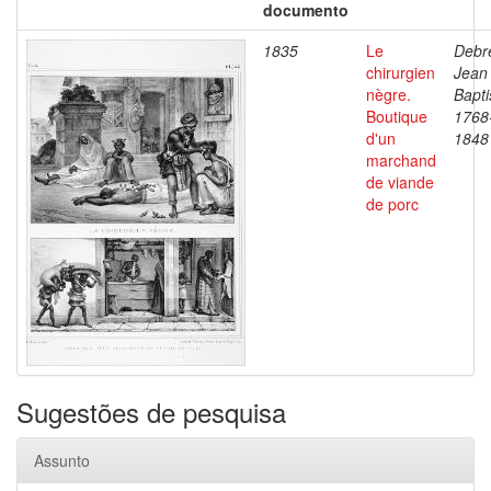
documento
1835
Le
Debre
chirurgien
Jean
nègre.
Bapti
Boutique
1768
d'un
1848
marchand
de viande
de porc
Sugestões de pesquisa
Assunto