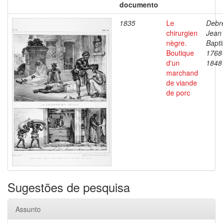
documento
1835
Le
Debre
chirurgien
Jean
nègre.
Bapti
Boutique
1768
d'un
1848
marchand
de viande
de porc
Sugestões de pesquisa
Assunto