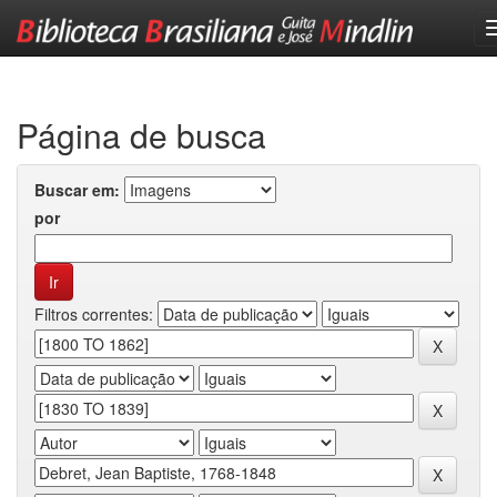
Skip
navigation
Página de busca
Buscar em:
por
Filtros correntes: