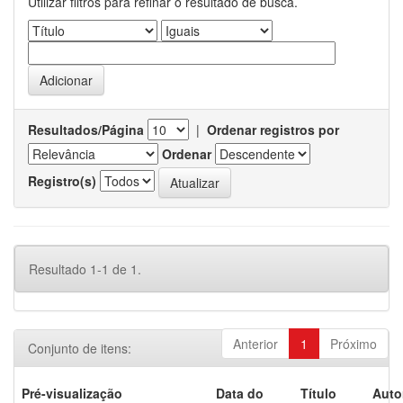
Utilizar filtros para refinar o resultado de busca.
Resultados/Página
|
Ordenar registros por
Ordenar
Registro(s)
Resultado 1-1 de 1.
Anterior
1
Próximo
Conjunto de itens:
Pré-visualização
Data do
Título
Auto