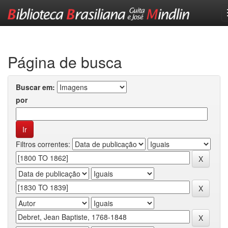
Skip
navigation
Página de busca
Buscar em:
por
Filtros correntes: