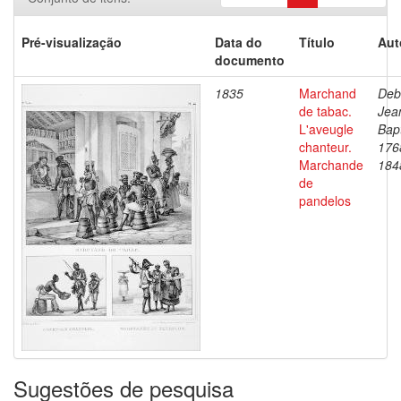
Pré-visualização
Data do
Título
Aut
documento
1835
Marchand
Deb
de tabac.
Jea
L'aveugle
Bapt
chanteur.
176
Marchande
184
de
pandelos
Sugestões de pesquisa