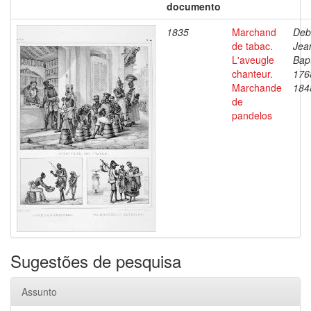
documento
1835
Marchand
Deb
de tabac.
Jea
L'aveugle
Bapt
chanteur.
176
Marchande
184
de
pandelos
Sugestões de pesquisa
Assunto