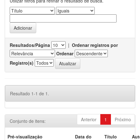
Utilizar filtros para refinar o resultado de busca.
Resultados/Página
|
Ordenar registros por
Ordenar
Registro(s)
Resultado 1-1 de 1.
Anterior
1
Próximo
Conjunto de itens:
Pré-visualização
Data do
Título
Aut