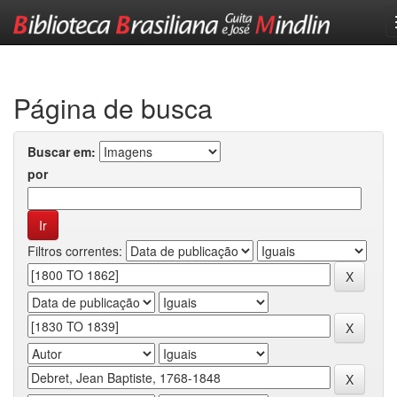
Skip
navigation
Página de busca
Buscar em:
por
Filtros correntes: