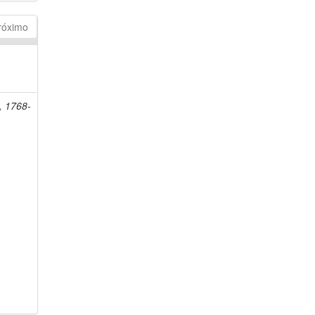
róximo
, 1768-