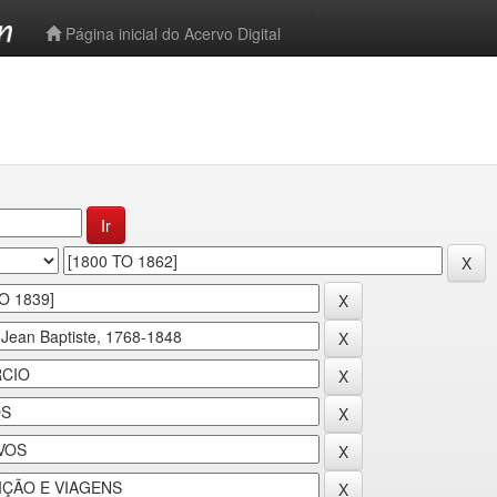
-->
Página inicial do Acervo Digital