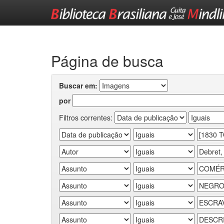
Skip
navigation
Página de busca
Buscar em:
por
Filtros correntes: