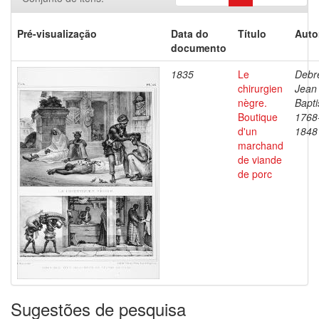
Pré-visualização
Data do
Título
Auto
documento
1835
Le
Debre
chirurgien
Jean
nègre.
Bapti
Boutique
1768
d'un
1848
marchand
de viande
de porc
Sugestões de pesquisa