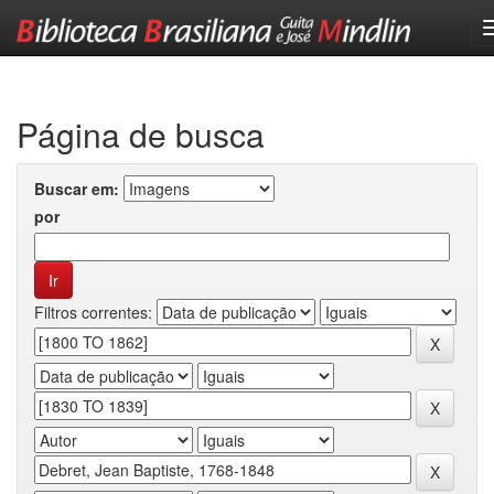
Skip
navigation
Página de busca
Buscar em:
por
Filtros correntes: