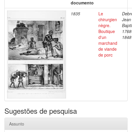
documento
1835
Le
Debre
chirurgien
Jean
nègre.
Bapti
Boutique
1768
d'un
1848
marchand
de viande
de porc
Sugestões de pesquisa
Assunto