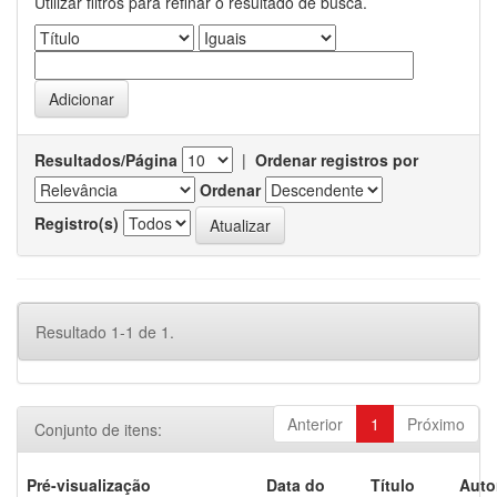
Utilizar filtros para refinar o resultado de busca.
Resultados/Página
|
Ordenar registros por
Ordenar
Registro(s)
Resultado 1-1 de 1.
Anterior
1
Próximo
Conjunto de itens:
Pré-visualização
Data do
Título
Auto