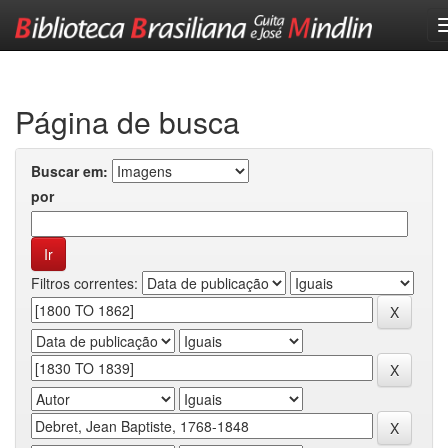
Skip
navigation
Página de busca
Buscar em:
por
Filtros correntes: