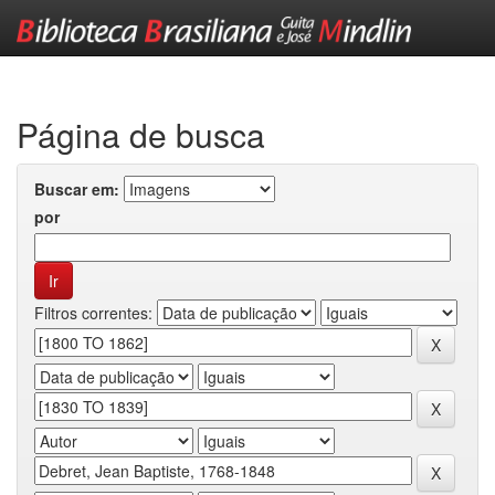
Skip
navigation
Página de busca
Buscar em:
por
Filtros correntes: