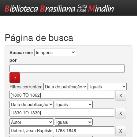
Skip
navigation
Página de busca
Buscar em:
por
Filtros correntes: