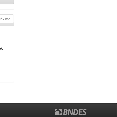
róximo
e,