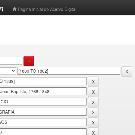
-->
Página inicial do Acervo Digital