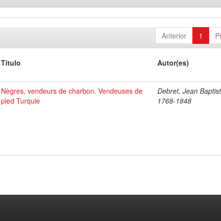
Anterior
1
P
Título
Autor(es)
Nègres, vendeurs de charbon. Vendeuses de
Debret, Jean Baptist
pled Turquie
1768-1848