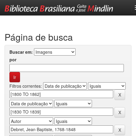
Skip
navigation
Página de busca
Buscar em:
por
Filtros correntes: