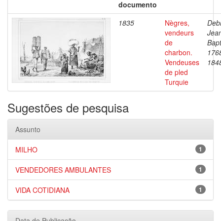
documento
1835
Nègres,
Debr
vendeurs
Jea
de
Bapt
charbon.
176
Vendeuses
184
de pled
Turquie
Sugestões de pesquisa
Assunto
MILHO
1
VENDEDORES AMBULANTES
1
VIDA COTIDIANA
1
Data de Publicação