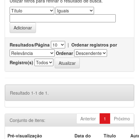
Utilizar filtros para refinar o resultado de busca.
Resultados/Página
|
Ordenar registros por
Ordenar
Registro(s)
Resultado 1-1 de 1.
Anterior
1
Próximo
Conjunto de itens:
Pré-visualização
Data do
Título
Aut