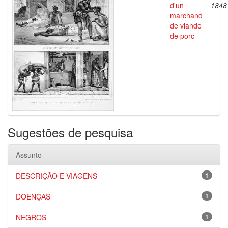
d'un
1848
marchand
de viande
de porc
Sugestões de pesquisa
Assunto
DESCRIÇÃO E VIAGENS
1
DOENÇAS
1
NEGROS
1