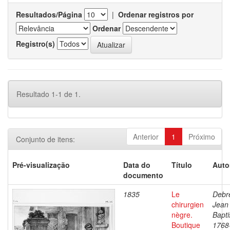
Resultados/Página
|
Ordenar registros por
Ordenar
Registro(s)
Resultado 1-1 de 1.
Anterior
1
Próximo
Conjunto de itens:
Pré-visualização
Data do
Título
Auto
documento
1835
Le
Debre
chirurgien
Jean
nègre.
Bapti
Boutique
1768