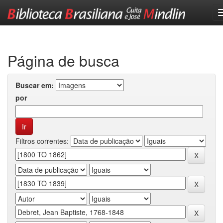
Skip
navigation
Página de busca
Buscar em:
por
Filtros correntes: