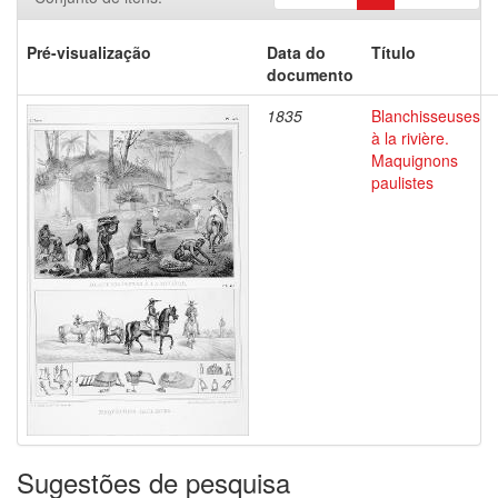
Pré-visualização
Data do
Título
documento
1835
Blanchisseuses
à la rivière.
Maquignons
paulistes
Sugestões de pesquisa