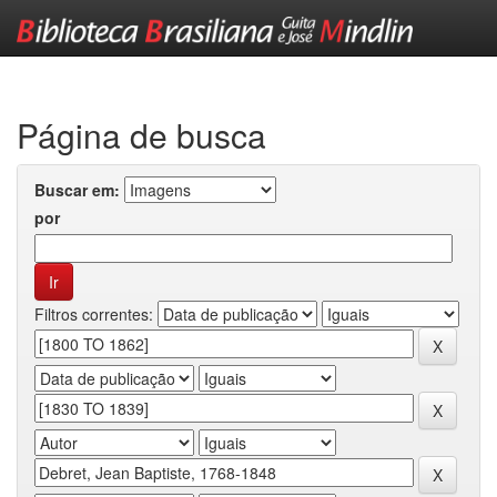
Skip
navigation
Página de busca
Buscar em:
por
Filtros correntes: