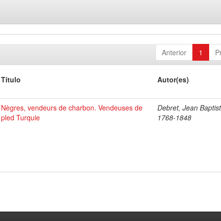
Anterior
1
P
Título
Autor(es)
Nègres, vendeurs de charbon. Vendeuses de
Debret, Jean Baptist
pled Turquie
1768-1848