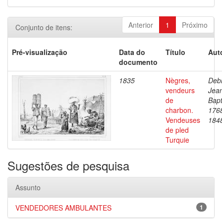
Anterior
1
Próximo
Conjunto de itens:
Pré-visualização
Data do
Título
Aut
documento
1835
Nègres,
Debr
vendeurs
Jea
de
Bapt
charbon.
176
Vendeuses
184
de pled
Turquie
Sugestões de pesquisa
Assunto
VENDEDORES AMBULANTES
1