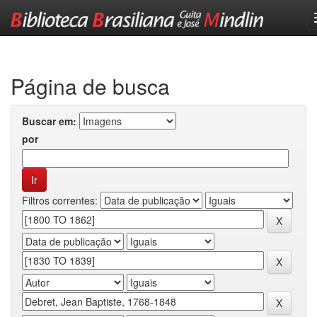
Skip
navigation
Página de busca
Buscar em:
por
Filtros correntes: