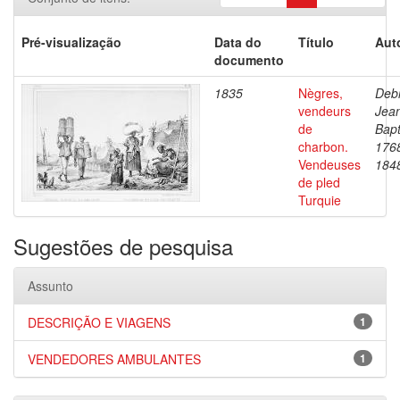
Pré-visualização
Data do
Título
Aut
documento
1835
Nègres,
Debr
vendeurs
Jea
de
Bapt
charbon.
176
Vendeuses
184
de pled
Turquie
Sugestões de pesquisa
Assunto
DESCRIÇÃO E VIAGENS
1
VENDEDORES AMBULANTES
1