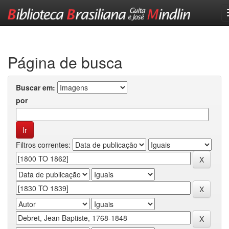
Skip
navigation
Página de busca
Buscar em:
por
Filtros correntes: