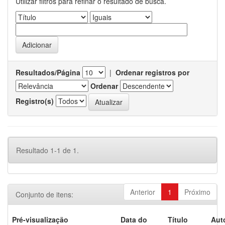
Utilizar filtros para refinar o resultado de busca.
Resultados/Página
|
Ordenar registros por
Ordenar
Registro(s)
Resultado 1-1 de 1.
Anterior
1
Próximo
Conjunto de itens:
Pré-visualização
Data do
Título
Aut