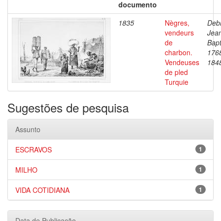
documento
1835
Nègres,
Debr
vendeurs
Jea
de
Bapt
charbon.
176
Vendeuses
184
de pled
Turquie
Sugestões de pesquisa
Assunto
ESCRAVOS
1
MILHO
1
VIDA COTIDIANA
1
Data de Publicação