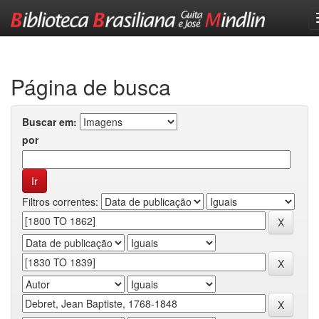
Skip
navigation
Página de busca
Buscar em:
por
Filtros correntes: