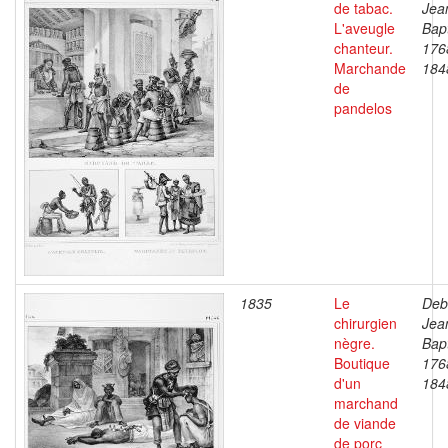
de tabac.
Jea
L'aveugle
Bapt
chanteur.
176
Marchande
184
de
pandelos
1835
Le
Deb
chirurgien
Jea
nègre.
Bapt
Boutique
176
d'un
184
marchand
de viande
de porc