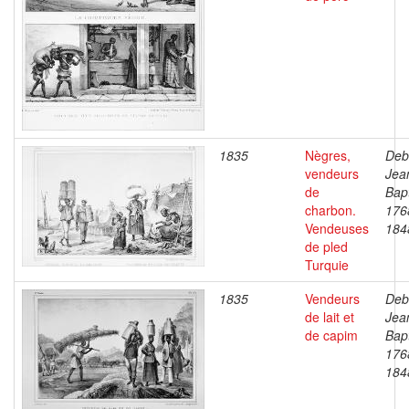
1835
Nègres,
Deb
vendeurs
Jea
de
Bapt
charbon.
176
Vendeuses
184
de pled
Turquie
1835
Vendeurs
Deb
de lait et
Jea
de capim
Bapt
176
184