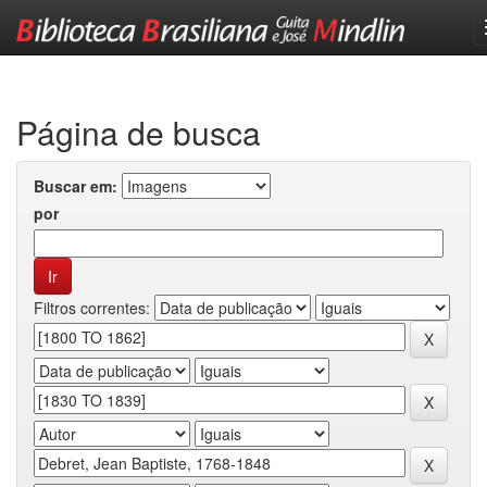
Skip
navigation
Página de busca
Buscar em:
por
Filtros correntes: