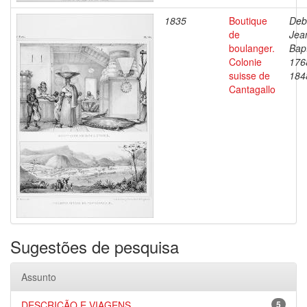
1835
Boutique
Deb
de
Jea
boulanger.
Bapt
Colonie
176
suisse de
184
Cantagallo
Sugestões de pesquisa
Assunto
DESCRIÇÃO E VIAGENS
5