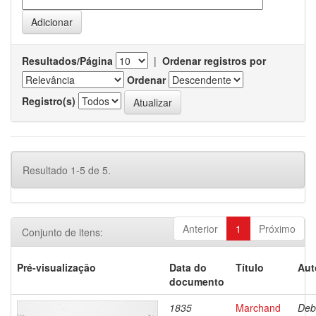
Resultados/Página
|
Ordenar registros por
Ordenar
Registro(s)
Resultado 1-5 de 5.
Anterior
1
Próximo
Conjunto de itens:
Pré-visualização
Data do
Título
Aut
documento
1835
Marchand
Deb