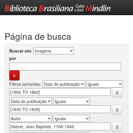
Skip
navigation
Página de busca
Buscar em:
por
Filtros correntes: