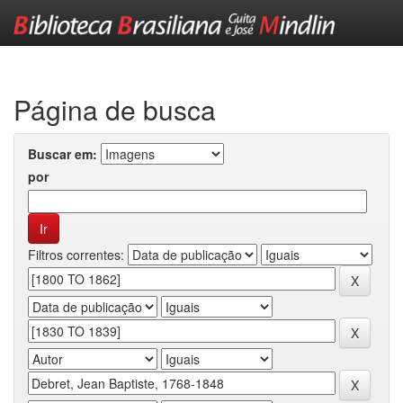
Skip
navigation
Página de busca
Buscar em:
por
Filtros correntes: