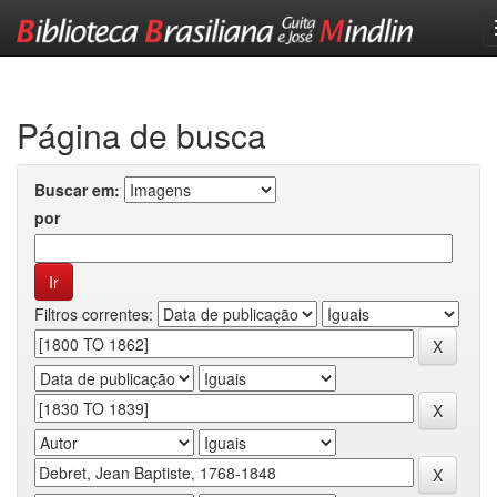
Skip
navigation
Página de busca
Buscar em:
por
Filtros correntes: