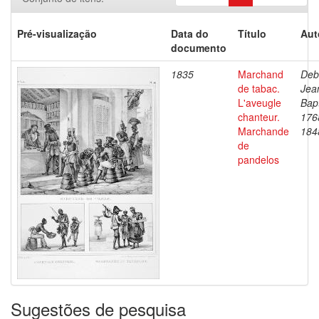
Pré-visualização
Data do
Título
Aut
documento
1835
Marchand
Deb
de tabac.
Jea
L'aveugle
Bapt
chanteur.
176
Marchande
184
de
pandelos
Sugestões de pesquisa