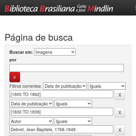
Skip
navigation
Página de busca
Buscar em:
por
Filtros correntes: