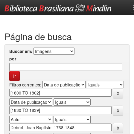
Skip
navigation
Página de busca
Buscar em:
por
Filtros correntes: