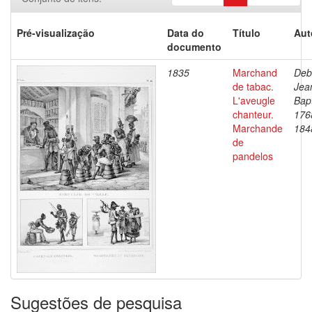
Pré-visualização
Data do
Título
Aut
documento
1835
Marchand
Deb
de tabac.
Jea
L'aveugle
Bapt
chanteur.
176
Marchande
184
de
pandelos
Sugestões de pesquisa