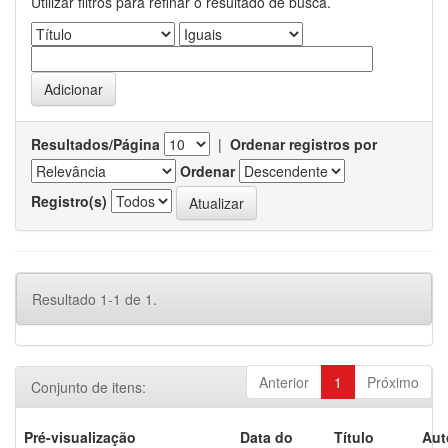
Utilizar filtros para refinar o resultado de busca.
Resultados/Página
|
Ordenar registros por
Ordenar
Registro(s)
Resultado 1-1 de 1.
Anterior
1
Próximo
Conjunto de itens:
Pré-visualização
Data do
Título
Aut