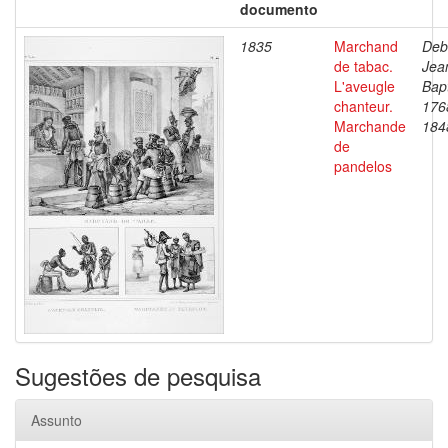
documento
1835
Marchand
Deb
de tabac.
Jea
L'aveugle
Bapt
chanteur.
176
Marchande
184
de
pandelos
Sugestões de pesquisa
Assunto