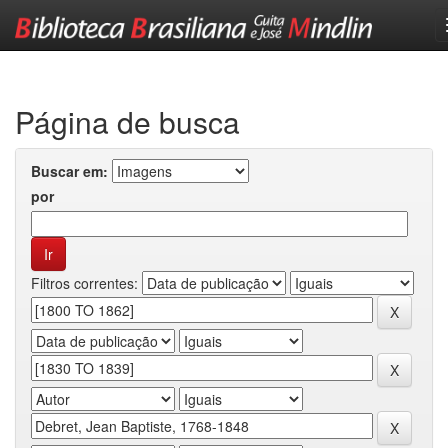
Skip
navigation
Página de busca
Buscar em:
por
Filtros correntes: