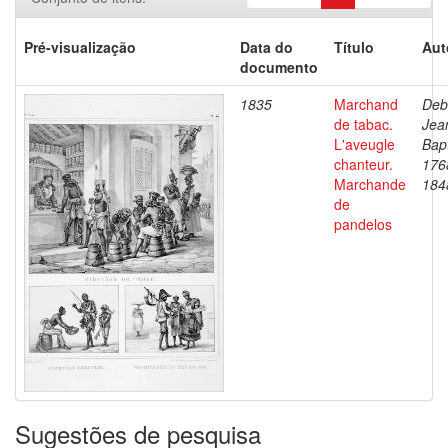
Pré-visualização
Data do
Título
Aut
documento
1835
Marchand
Deb
de tabac.
Jea
L'aveugle
Bapt
chanteur.
176
Marchande
184
de
pandelos
Sugestões de pesquisa