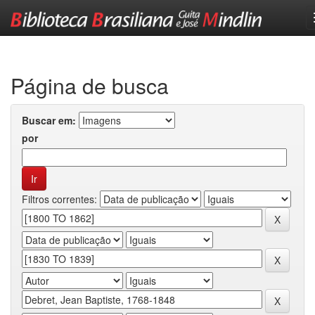
Skip
navigation
Página de busca
Buscar em:
por
Filtros correntes: