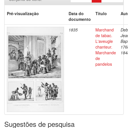
Pré-visualização
Data do
Título
Aut
documento
1835
Marchand
Deb
de tabac.
Jea
L'aveugle
Bapt
chanteur.
176
Marchande
184
de
pandelos
Sugestões de pesquisa