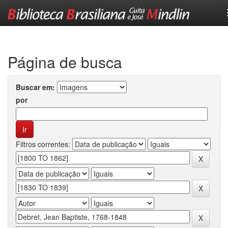
Skip
navigation
Página de busca
Buscar em:
por
Filtros correntes: