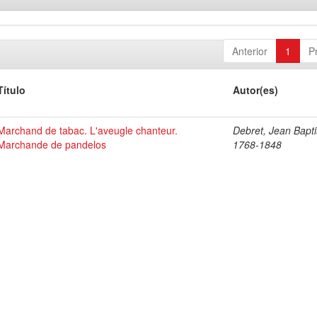
Anterior
1
P
Título
Autor(es)
Marchand de tabac. L'aveugle chanteur.
Debret, Jean Bapti
Marchande de pandelos
1768-1848