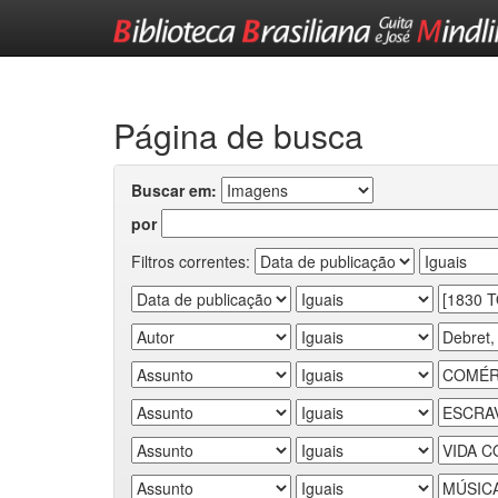
Skip
navigation
Página de busca
Buscar em:
por
Filtros correntes: