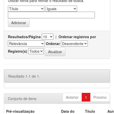
Utilizar filtros para refinar o resultado de busca.
Resultados/Página
|
Ordenar registros por
Ordenar
Registro(s)
Resultado 1-1 de 1.
Anterior
1
Próximo
Conjunto de itens:
Pré-visualização
Data do
Título
Aut