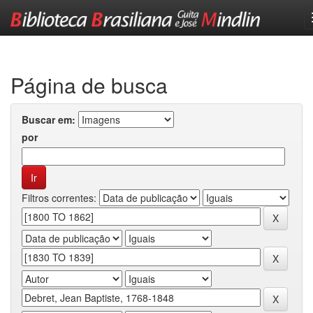
Skip
navigation
Página de busca
Buscar em:
por
Filtros correntes: