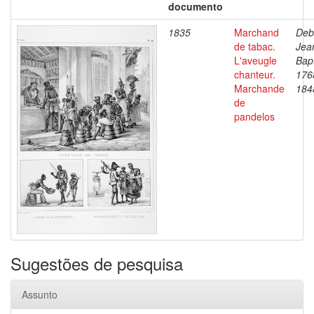
documento
1835
Marchand
Deb
de tabac.
Jea
L'aveugle
Bapt
chanteur.
176
Marchande
184
de
pandelos
Sugestões de pesquisa
Assunto