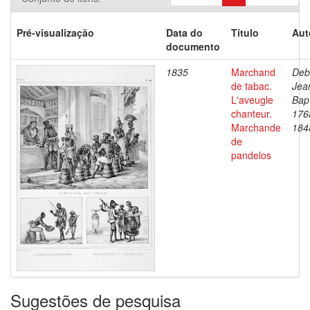
Pré-visualização
Data do
Título
Aut
documento
1835
Marchand
Deb
de tabac.
Jea
L'aveugle
Bapt
chanteur.
176
Marchande
184
de
pandelos
Sugestões de pesquisa