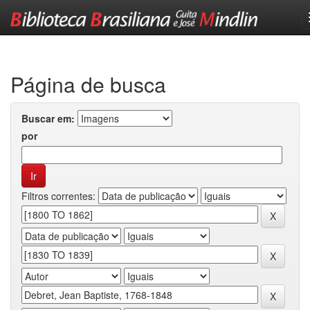
Skip
navigation
Página de busca
Buscar em:
por
Filtros correntes: