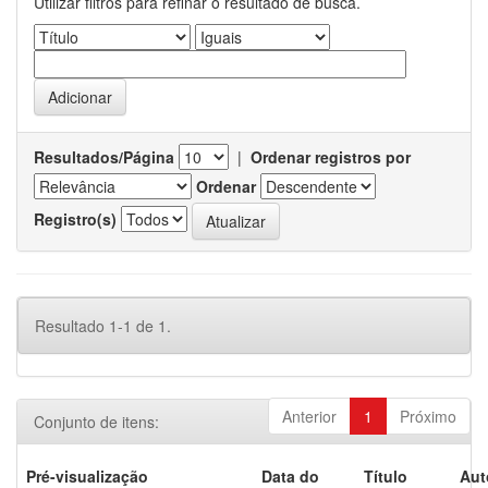
Utilizar filtros para refinar o resultado de busca.
Resultados/Página
|
Ordenar registros por
Ordenar
Registro(s)
Resultado 1-1 de 1.
Anterior
1
Próximo
Conjunto de itens:
Pré-visualização
Data do
Título
Aut