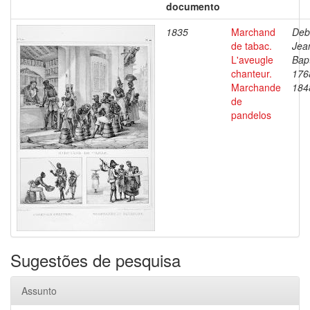
documento
1835
Marchand
Deb
de tabac.
Jea
L'aveugle
Bapt
chanteur.
176
Marchande
184
de
pandelos
Sugestões de pesquisa
Assunto