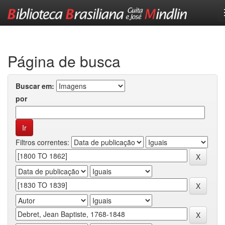
Skip
navigation
Página de busca
Buscar em:
por
Filtros correntes: