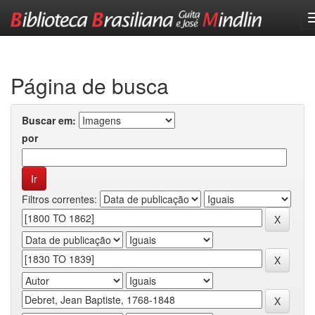
Skip
navigation
Página de busca
Buscar em:
por
Filtros correntes: