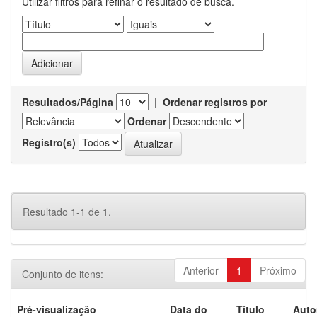
Utilizar filtros para refinar o resultado de busca.
Resultados/Página
|
Ordenar registros por
Ordenar
Registro(s)
Resultado 1-1 de 1.
Anterior
1
Próximo
Conjunto de itens:
Pré-visualização
Data do
Título
Auto