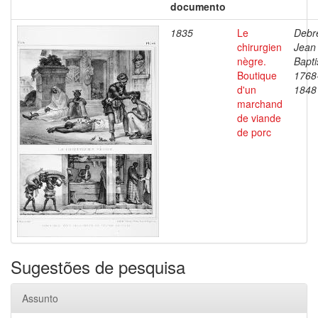
documento
1835
Le
Debre
chirurgien
Jean
nègre.
Bapti
Boutique
1768
d'un
1848
marchand
de viande
de porc
Sugestões de pesquisa
Assunto