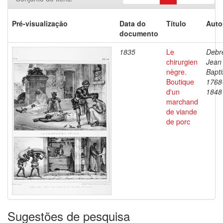
Pré-visualização
Data do
Título
Auto
documento
1835
Le
Debre
chirurgien
Jean
nègre.
Bapti
Boutique
1768
d'un
1848
marchand
de viande
de porc
Sugestões de pesquisa