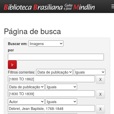
Skip
navigation
Página de busca
Buscar em:
por
Filtros correntes: