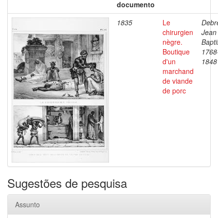
documento
1835
Le
Debre
chirurgien
Jean
nègre.
Bapti
Boutique
1768
d'un
1848
marchand
de viande
de porc
Sugestões de pesquisa
Assunto