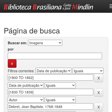
Skip
navigation
Página de busca
Buscar em:
por
Filtros correntes: