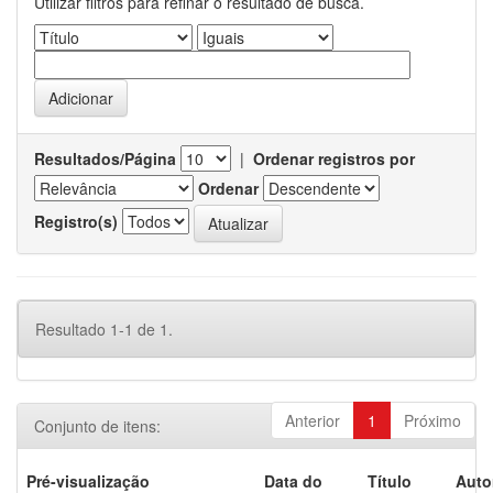
Utilizar filtros para refinar o resultado de busca.
Resultados/Página
|
Ordenar registros por
Ordenar
Registro(s)
Resultado 1-1 de 1.
Anterior
1
Próximo
Conjunto de itens:
Pré-visualização
Data do
Título
Auto