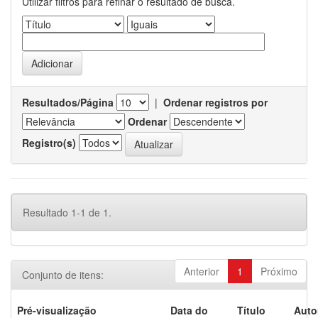
Utilizar filtros para refinar o resultado de busca.
Resultados/Página
|
Ordenar registros por
Ordenar
Registro(s)
Resultado 1-1 de 1.
Anterior
1
Próximo
Conjunto de itens:
Pré-visualização
Data do
Título
Auto