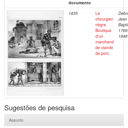
documento
1835
Le
Debre
chirurgien
Jean
nègre.
Bapti
Boutique
1768
d'un
1848
marchand
de viande
de porc
Sugestões de pesquisa
Assunto