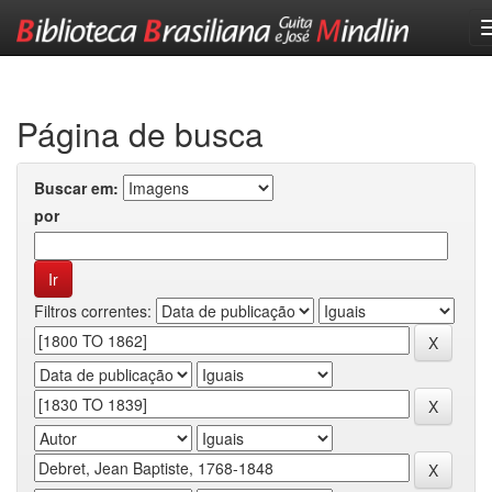
Skip
navigation
Página de busca
Buscar em:
por
Filtros correntes: