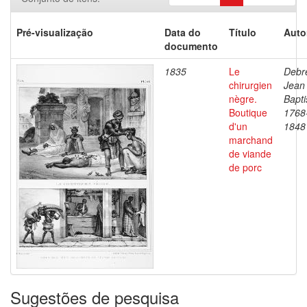
Pré-visualização
Data do
Título
Auto
documento
1835
Le
Debre
chirurgien
Jean
nègre.
Bapti
Boutique
1768
d'un
1848
marchand
de viande
de porc
Sugestões de pesquisa