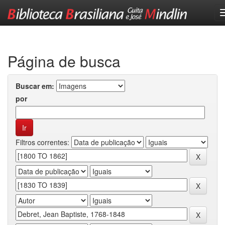
Skip
navigation
Página de busca
Buscar em:
por
Filtros correntes: