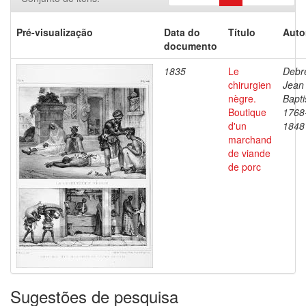
Pré-visualização
Data do
Título
Auto
documento
1835
Le
Debre
chirurgien
Jean
nègre.
Bapti
Boutique
1768
d'un
1848
marchand
de viande
de porc
Sugestões de pesquisa