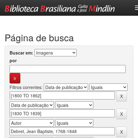
Skip
navigation
Página de busca
Buscar em:
por
Filtros correntes: