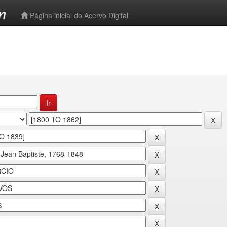
-->
Página inicial do Acervo Digital