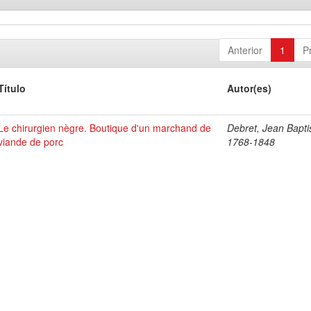
Anterior
1
P
Título
Autor(es)
Le chirurgien nègre. Boutique d'un marchand de
Debret, Jean Bapti
viande de porc
1768-1848