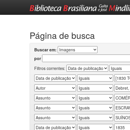
Skip
navigation
Página de busca
Buscar em:
por
Filtros correntes: