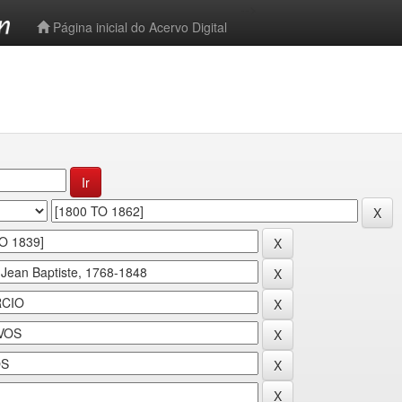
-->
Página inicial do Acervo Digital