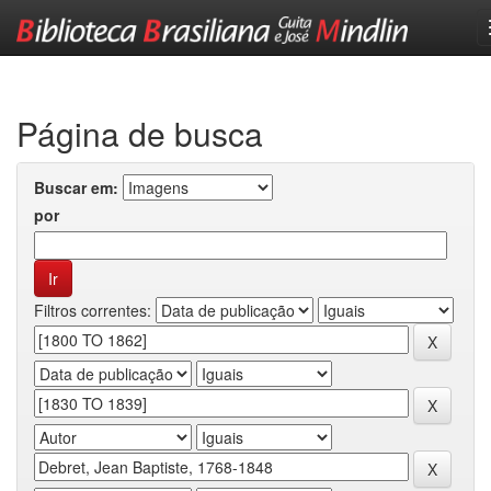
Skip
navigation
Página de busca
Buscar em:
por
Filtros correntes: