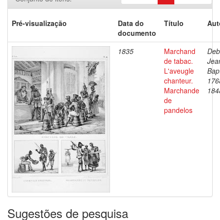
Pré-visualização
Data do
Título
Aut
documento
1835
Marchand
Deb
de tabac.
Jea
L'aveugle
Bapt
chanteur.
176
Marchande
184
de
pandelos
Sugestões de pesquisa