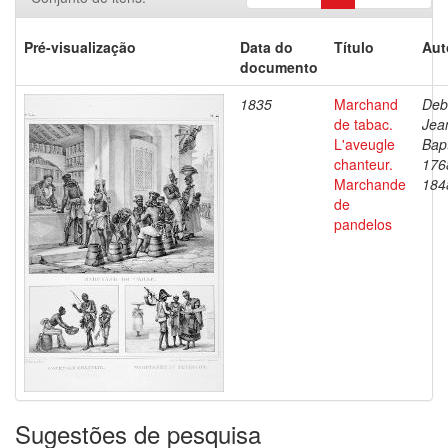
Pré-visualização
Data do
Título
Aut
documento
1835
Marchand
Deb
de tabac.
Jea
L'aveugle
Bapt
chanteur.
176
Marchande
184
de
pandelos
Sugestões de pesquisa