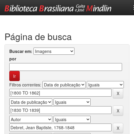
Skip
navigation
Página de busca
Buscar em:
por
Filtros correntes: