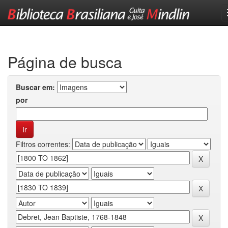
Skip
navigation
Página de busca
Buscar em:
por
Filtros correntes: