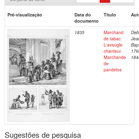
Pré-visualização
Data do
Título
Aut
documento
1835
Marchand
Deb
de tabac.
Jea
L'aveugle
Bapt
chanteur.
176
Marchande
184
de
pandelos
Sugestões de pesquisa