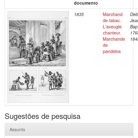
documento
1835
Marchand
Deb
de tabac.
Jea
L'aveugle
Bapt
chanteur.
176
Marchande
184
de
pandelos
Sugestões de pesquisa
Assunto