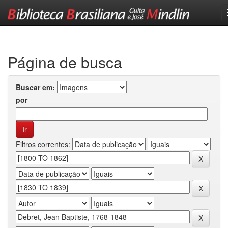
Skip
navigation
Página de busca
Buscar em:
por
Filtros correntes: