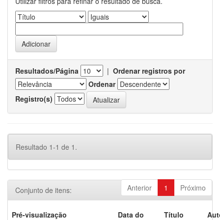
Utilizar filtros para refinar o resultado de busca.
Resultados/Página
|
Ordenar registros por
Ordenar
Registro(s)
Resultado 1-1 de 1.
Anterior
1
Próximo
Conjunto de itens:
Pré-visualização
Data do
Título
Aut