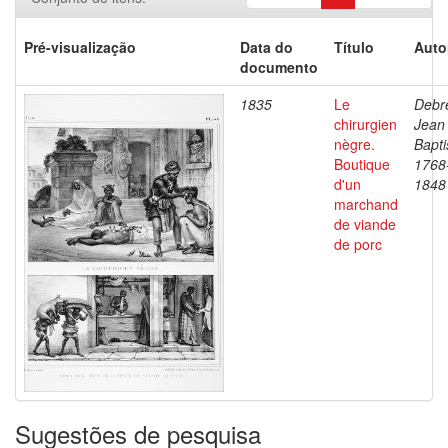
Pré-visualização
Data do
Título
Auto
documento
1835
Le
Debre
chirurgien
Jean
nègre.
Bapti
Boutique
1768
d'un
1848
marchand
de viande
de porc
Sugestões de pesquisa