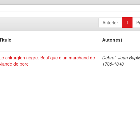
Anterior
1
P
Título
Autor(es)
Le chirurgien nègre. Boutique d'un marchand de
Debret, Jean Bapti
viande de porc
1768-1848