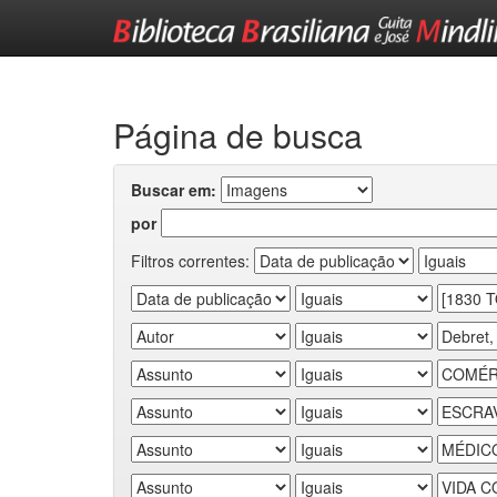
Skip
navigation
Página de busca
Buscar em:
por
Filtros correntes: