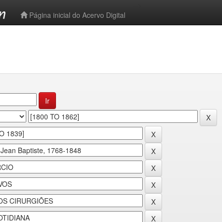
-->
Página inicial do Acervo Digital